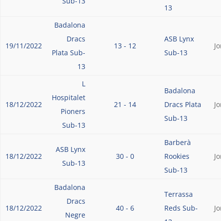
Sub-13
13
Badalona
Dracs
ASB Lynx
19/11/2022
13 - 12
J
Plata Sub-
Sub-13
13
L
Badalona
Hospitalet
18/12/2022
21 - 14
Dracs Plata
J
Pioners
Sub-13
Sub-13
Barberà
ASB Lynx
18/12/2022
30 - 0
Rookies
J
Sub-13
Sub-13
Badalona
Terrassa
Dracs
18/12/2022
40 - 6
Reds Sub-
J
Negre