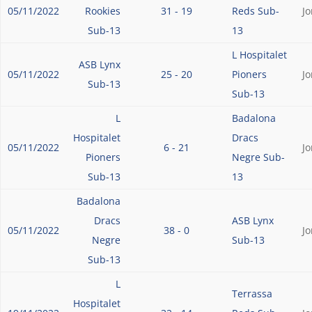
05/11/2022
Rookies
31 - 19
Reds Sub-
J
Sub-13
13
L Hospitalet
ASB Lynx
05/11/2022
25 - 20
Pioners
J
Sub-13
Sub-13
L
Badalona
Hospitalet
Dracs
05/11/2022
6 - 21
J
Pioners
Negre Sub-
Sub-13
13
Badalona
Dracs
ASB Lynx
05/11/2022
38 - 0
J
Negre
Sub-13
Sub-13
L
Terrassa
Hospitalet