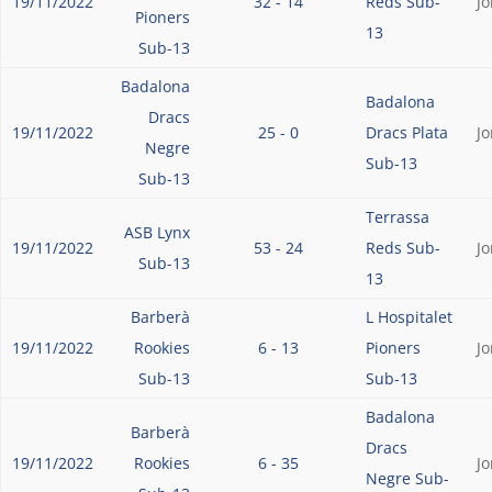
19/11/2022
32 - 14
Reds Sub-
J
Pioners
13
Sub-13
Badalona
Badalona
Dracs
19/11/2022
25 - 0
Dracs Plata
J
Negre
Sub-13
Sub-13
Terrassa
ASB Lynx
19/11/2022
53 - 24
Reds Sub-
J
Sub-13
13
Barberà
L Hospitalet
19/11/2022
Rookies
6 - 13
Pioners
J
Sub-13
Sub-13
Badalona
Barberà
Dracs
19/11/2022
Rookies
6 - 35
J
Negre Sub-