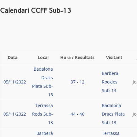
Calendari CCFF Sub-13
Data
Local
Hora / Resultats
Visitant
Badalona
Barberà
Dracs
05/11/2022
37 - 12
Rookies
J
Plata Sub-
Sub-13
13
Terrassa
Badalona
05/11/2022
Reds Sub-
44 - 46
Dracs Plata
J
13
Sub-13
Barberà
Terrassa