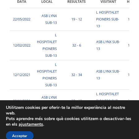
DATA
LOCAL
RESULTATS
VISITANT
HORA
L HOSPITALET
ASB LYNX
22/05/2022
19 - 12
PIONERS SUB-
16:40
SUB-13
13
L
HOSPITALET
ASB LYNX SUB-
12/02/2022
32 - 6
12:20
PIONERS
13
SUB-13
L
HOSPITALET
ASB LYNX SUB-
12/12/2021
32 - 34
10:55
PIONERS
13
SUB-13
L HOSPITALET
ASB LYNX
20/11/2021
25 - 19
PIONERS SUB-
11:00
SUB-13
Utilitzem cookies per oferir-te la millor experiència al nostre
13
web.
Pots aprendre més sobre què cookies utilitzem o desactivar-les
en els
ajustaments
.
Acceptar