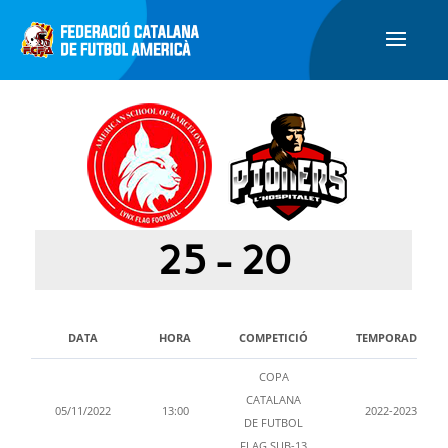
25
-
20
DATA
HORA
COMPETICIÓ
TEMPORADA
COPA
CATALANA
05/11/2022
13:00
2022-2023
DE FUTBOL
FLAG SUB-13