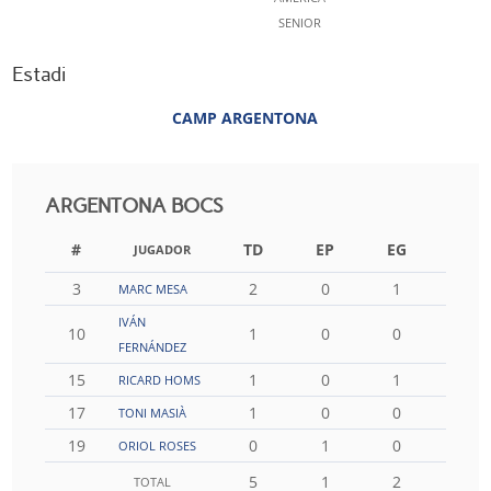
SENIOR
Estadi
CAMP ARGENTONA
ARGENTONA BOCS
#
TD
EP
EG
FG
JUGADOR
3
2
0
1
0
MARC MESA
IVÁN
10
1
0
0
0
FERNÁNDEZ
15
1
0
1
0
RICARD HOMS
17
1
0
0
0
TONI MASIÀ
19
0
1
0
0
ORIOL ROSES
5
1
2
0
TOTAL