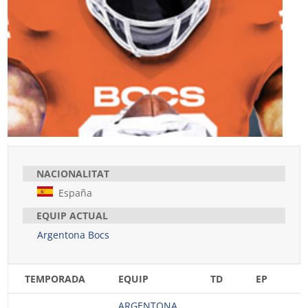
NACIONALITAT
España
EQUIP ACTUAL
Argentona Bocs
TEMPORADA
EQUIP
TD
EP
E
ARGENTONA