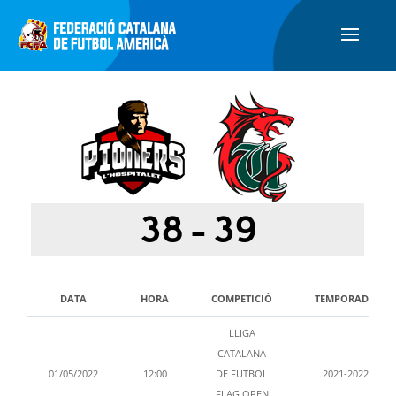
38
-
39
DATA
HORA
COMPETICIÓ
TEMPORADA
LLIGA
CATALANA
01/05/2022
12:00
DE FUTBOL
2021-2022
FLAG OPEN