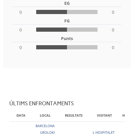
EG
0
0
FG
0
0
Punts
0
0
ÚLTIMS ENFRONTAMENTS
DATA
LOCAL
RESULTATS
VISITANT
HORA
BARCELONA
UROLOKI
L HOSPITALET