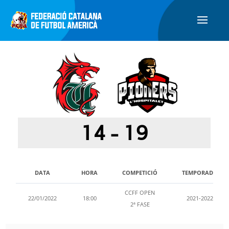
14
-
19
DATA
HORA
COMPETICIÓ
TEMPORADA
CCFF OPEN
22/01/2022
18:00
2021-2022
2ª FASE