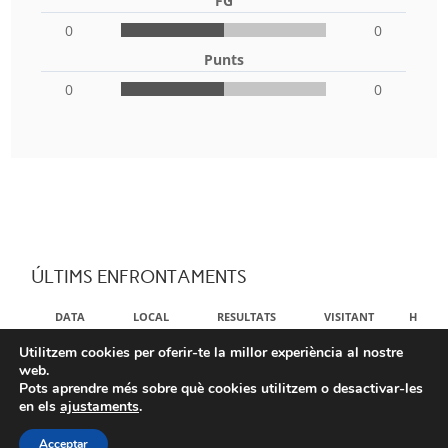
FG
0
0
Punts
0
0
ÚLTIMS ENFRONTAMENTS
DATA
LOCAL
RESULTATS
VISITANT
HORA
Utilitzem cookies per oferir-te la millor experiència al nostre
NO DATA AVAILABLE IN TABLE
web.
Pots aprendre més sobre què cookies utilitzem o desactivar-les
en els
ajustaments
.
Acceptar