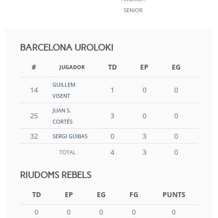
SENIOR
BARCELONA UROLOKI
#
TD
EP
EG
FG
JUGADOR
GUILLEM
14
1
0
0
0
VISENT
JUAN S.
25
3
0
0
0
CORTÉS
32
0
3
0
0
SERGI GÜIBAS
4
3
0
0
TOTAL
RIUDOMS REBELS
TD
EP
EG
FG
PUNTS
0
0
0
0
0