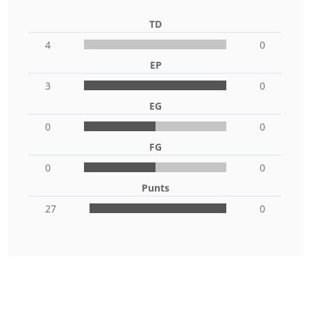
TD
4
0
EP
3
0
EG
0
0
FG
0
0
Punts
27
0