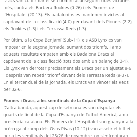
Dracs van confirmar el seu domini aconseguint dues victòries
més, contra els Barberà Rookies (0-26) i els Pioners de
L’Hospitalet (20-13). Els badalonins es mantenen invictes al
capdavant de la classificació (4-0) per davant dels Pioners (2-2),
els Rookies (1-3) i els Terrassa Reds (1-3).
Per últim, a la Copa Benjamí (Sub-11), els ASB Lynx es van
imposar en la segona jornada, sumant dos triomfs, i amb
aquests resultats empaten amb els Badalona Dracs al
capdavant de la classificació (tots dos amb un balanç de 3-1).
Els Lynx van derrotar precisament els Dracs per un ajustat 8-6
i després van repetir triomf davant dels Terrassa Reds (8-37).
En el tercer duel de la jornada, els Dracs van vèncer els Reds
per 32-6.
Pioners i Dracs, a les semifinals de la Copa d’Espanya
D’altra banda, aquest cap de setmana es van disputar els
quarts de final de la Copa d’Espanya de Futbol Americà, amb
presència catalana. Els Pioners de L’Hospitalet van guanyar a la
pròrroga al camp dels Osos Rivas (10-12) i van assolir el bitllet
per a les semifinals del 25/26 de novembre, on s’enfrontaran