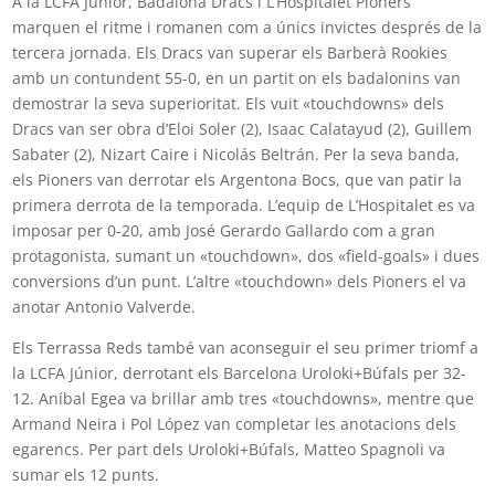
A la LCFA Júnior, Badalona Dracs i L’Hospitalet Pioners
marquen el ritme i romanen com a únics invictes després de la
tercera jornada. Els Dracs van superar els Barberà Rookies
amb un contundent 55-0, en un partit on els badalonins van
demostrar la seva superioritat. Els vuit «touchdowns» dels
Dracs van ser obra d’Eloi Soler (2), Isaac Calatayud (2), Guillem
Sabater (2), Nizart Caire i Nicolás Beltrán. Per la seva banda,
els Pioners van derrotar els Argentona Bocs, que van patir la
primera derrota de la temporada. L’equip de L’Hospitalet es va
imposar per 0-20, amb José Gerardo Gallardo com a gran
protagonista, sumant un «touchdown», dos «field-goals» i dues
conversions d’un punt. L’altre «touchdown» dels Pioners el va
anotar Antonio Valverde.
Els Terrassa Reds també van aconseguir el seu primer triomf a
la LCFA Júnior, derrotant els Barcelona Uroloki+Búfals per 32-
12. Aníbal Egea va brillar amb tres «touchdowns», mentre que
Armand Neira i Pol López van completar les anotacions dels
egarencs. Per part dels Uroloki+Búfals, Matteo Spagnoli va
sumar els 12 punts.