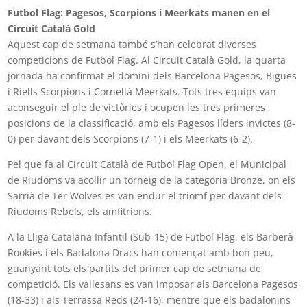
Futbol Flag: Pagesos, Scorpions i Meerkats manen en el
Circuit Català Gold
Aquest cap de setmana també s’han celebrat diverses
competicions de Futbol Flag. Al Circuit Català Gold, la quarta
jornada ha confirmat el domini dels Barcelona Pagesos, Bigues
i Riells Scorpions i Cornellà Meerkats. Tots tres equips van
aconseguir el ple de victòries i ocupen les tres primeres
posicions de la classificació, amb els Pagesos líders invictes (8-
0) per davant dels Scorpions (7-1) i els Meerkats (6-2).
Pel que fa al Circuit Català de Futbol Flag Open, el Municipal
de Riudoms va acollir un torneig de la categoria Bronze, on els
Sarrià de Ter Wolves es van endur el triomf per davant dels
Riudoms Rebels, els amfitrions.
A la Lliga Catalana Infantil (Sub-15) de Futbol Flag, els Barberà
Rookies i els Badalona Dracs han començat amb bon peu,
guanyant tots els partits del primer cap de setmana de
competició. Els vallesans es van imposar als Barcelona Pagesos
(18-33) i als Terrassa Reds (24-16), mentre que els badalonins