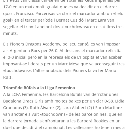
Els Reds van classificar-se en derrotar els Reus Imperials per
17-0 en un matx molt igualat que es va decidir en el darrer
quart. Francisco Parcerisas va obrir el marcador amb un «field-
goal» en el tercer període i Bernat Cusidó i Marc Lara van
segellar el triomf anotant dos «touchdowns» en els últims tres
minuts.
Els Pioners Dragons Academy, pel seu cantó, es van imposar
als Argentona Bocs per 26-0. Al descans el marcador reflectia
el 0-0 inicial però en la represa els de L’Hospitalet van acabar
imposant-se liderats per un Marc Mesa que va aconseguir tres
«touchdowns». L’altre anotació dels Pioners la va fer Mario
Ruiz.
Triomf de Búfals a la Lliga Femenina
A la LCFA Femenina, les Barcelona Búfals van derrotar unes
Badalona Dracs Girls amb moltes baixes per un clar 0-58. Lídia
Granados (3), Ruth Álvarez (2), Lara Alabert (2) i Sara Martínez
van anotar els vuit «touchdowns» de les barcelonines, que en
la darrera jornada s’enfrontaran a les Barberà Rookies en un
duel que decidirà el campionat. Les vallesanes ho tenen més a