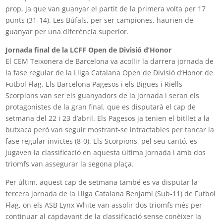
prop, ja que van guanyar el partit de la primera volta per 17
punts (31-14). Les Búfals, per ser campiones, haurien de
guanyar per una diferència superior.
Jornada final de la LCFF Open de Divisió d’Honor
El CEM Teixonera de Barcelona va acollir la darrera jornada de
la fase regular de la Lliga Catalana Open de Divisió d’Honor de
Futbol Flag. Els Barcelona Pagesos i els Bigues i Riells
Scorpions van ser els guanyadors de la jornada i seran els
protagonistes de la gran final, que es disputarà el cap de
setmana del 22 i 23 d’abril. Els Pagesos ja tenien el bitllet a la
butxaca però van seguir mostrant-se intractables per tancar la
fase regular invictes (8-0). Els Scorpions, pel seu cantó, es
jugaven la classificació en aquesta última jornada i amb dos
triomfs van assegurar la segona plaça.
Per últim, aquest cap de setmana també es va disputar la
tercera jornada de la Lliga Catalana Benjamí (Sub-11) de Futbol
Flag, on els ASB Lynx White van assolir dos triomfs més per
continuar al capdavant de la classificació sense conèixer la