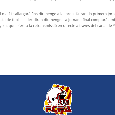
 matí i s’allargarà fins diumenge a la tarda. Durant la primera jo
resta de títols es decidiran diumenge. La jornada final comptarà am
yola, que oferirà la retransmissió en directe a través del canal de