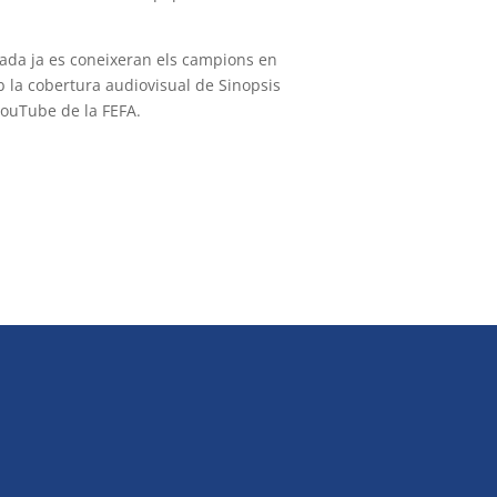
rnada ja es coneixeran els campions en
b la cobertura audiovisual de Sinopsis
 YouTube de la FEFA.