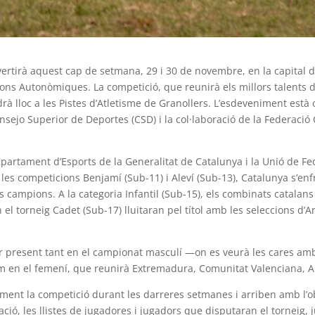
nvertirà aquest cap de setmana, 29 i 30 de novembre, en la capital d
ns Autonòmiques. La competició, que reunirà els millors talents de
drà lloc a les Pistes d’Atletisme de Granollers. L’esdeveniment està
sejo Superior de Deportes (CSD) i la col·laboració de la Federació 
epartament d’Esports de la Generalitat de Catalunya i la Unió de F
n les competicions Benjamí (Sub-11) i Aleví (Sub-13), Catalunya s’en
s campions. A la categoria Infantil (Sub-15), els combinats catala
el torneig Cadet (Sub-17) lluitaran pel títol amb les seleccions d
tar present tant en el campionat masculí —on es veurà les cares am
 en el femení, que reunirà Extremadura, Comunitat Valenciana, Ar
ment la competició durant les darreres setmanes i arriben amb l’ob
uació, les llistes de jugadores i jugadors que disputaran el torneig