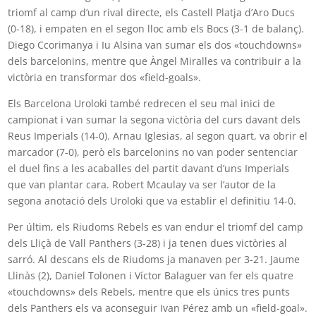
triomf al camp d’un rival directe, els Castell Platja d’Aro Ducs
(0-18), i empaten en el segon lloc amb els Bocs (3-1 de balanç).
Diego Ccorimanya i Iu Alsina van sumar els dos «touchdowns»
dels barcelonins, mentre que Àngel Miralles va contribuir a la
victòria en transformar dos «field-goals».
Els Barcelona Uroloki també redrecen el seu mal inici de
campionat i van sumar la segona victòria del curs davant dels
Reus Imperials (14-0). Arnau Iglesias, al segon quart, va obrir el
marcador (7-0), però els barcelonins no van poder sentenciar
el duel fins a les acaballes del partit davant d’uns Imperials
que van plantar cara. Robert Mcaulay va ser l’autor de la
segona anotació dels Uroloki que va establir el definitiu 14-0.
Per últim, els Riudoms Rebels es van endur el triomf del camp
dels Lliçà de Vall Panthers (3-28) i ja tenen dues victòries al
sarró. Al descans els de Riudoms ja manaven per 3-21. Jaume
Llinàs (2), Daniel Tolonen i Víctor Balaguer van fer els quatre
«touchdowns» dels Rebels, mentre que els únics tres punts
dels Panthers els va aconseguir Ivan Pérez amb un «field-goal».