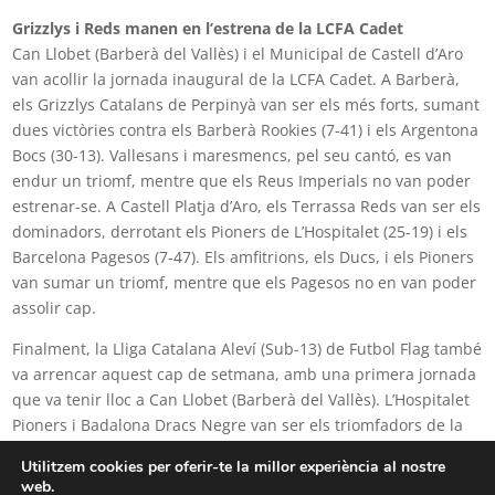
Grizzlys i Reds manen en l’estrena de la LCFA Cadet
Can Llobet (Barberà del Vallès) i el Municipal de Castell d’Aro
van acollir la jornada inaugural de la LCFA Cadet. A Barberà,
els Grizzlys Catalans de Perpinyà van ser els més forts, sumant
dues victòries contra els Barberà Rookies (7-41) i els Argentona
Bocs (30-13). Vallesans i maresmencs, pel seu cantó, es van
endur un triomf, mentre que els Reus Imperials no van poder
estrenar-se. A Castell Platja d’Aro, els Terrassa Reds van ser els
dominadors, derrotant els Pioners de L’Hospitalet (25-19) i els
Barcelona Pagesos (7-47). Els amfitrions, els Ducs, i els Pioners
van sumar un triomf, mentre que els Pagesos no en van poder
assolir cap.
Finalment, la Lliga Catalana Aleví (Sub-13) de Futbol Flag també
va arrencar aquest cap de setmana, amb una primera jornada
que va tenir lloc a Can Llobet (Barberà del Vallès). L’Hospitalet
Pioners i Badalona Dracs Negre van ser els triomfadors de la
jornada inaugural, aconseguint dues victòries. Els Dracs Plata i
Utilitzem cookies per oferir-te la millor experiència al nostre
els ASB Lynx, pel seu cantó, en van sumar una.
web.