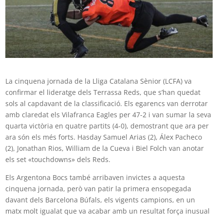
La cinquena jornada de la Lliga Catalana Sènior (LCFA) va
confirmar el lideratge dels Terrassa Reds, que s’han quedat
sols al capdavant de la classificació. Els egarencs van derrotar
amb claredat els Vilafranca Eagles per 47-2 i van sumar la seva
quarta victòria en quatre partits (4-0), demostrant que ara per
ara són els més forts. Hasday Samuel Arias (2), Álex Pacheco
(2), Jonathan Rios, William de la Cueva i Biel Folch van anotar
els set «touchdowns» dels Reds.
Els Argentona Bocs també arribaven invictes a aquesta
cinquena jornada, però van patir la primera ensopegada
davant dels Barcelona Búfals, els vigents campions, en un
matx molt igualat que va acabar amb un resultat força inusual