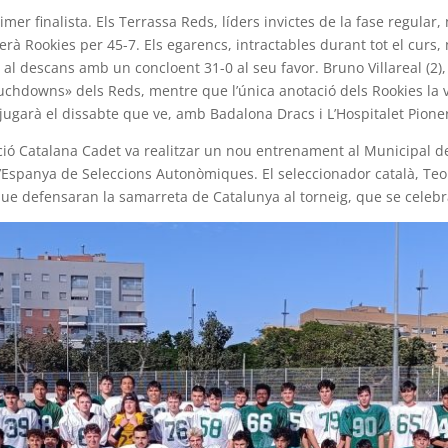
mer finalista. Els Terrassa Reds, líders invictes de la fase regular, 
berà Rookies per 45-7. Els egarencs, intractables durant tot el curs,
t al descans amb un concloent 31-0 al seu favor. Bruno Villareal (2)
ouchdowns» dels Reds, mentre que l’única anotació dels Rookies la 
es jugarà el dissabte que ve, amb Badalona Dracs i L’Hospitalet Pion
ció Catalana Cadet va realitzar un nou entrenament al Municipal d
d’Espanya de Seleccions Autonòmiques. El seleccionador català, Teo
40 que defensaran la samarreta de Catalunya al torneig, que se cele