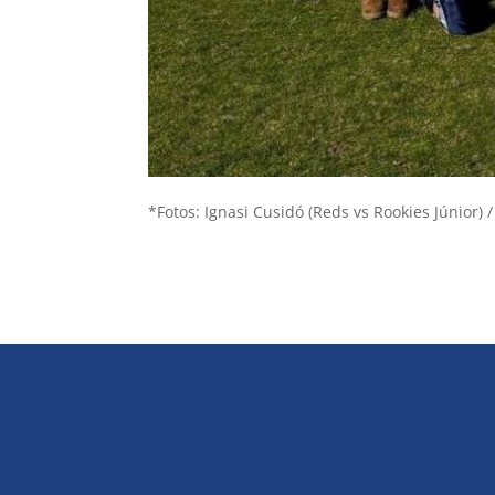
*Fotos: Ignasi Cusidó (Reds vs Rookies Júnior)