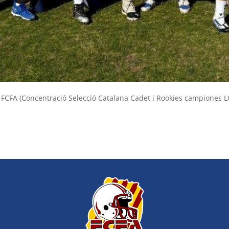
 / FCFA (Concentració Selecció Catalana Cadet i Rookies campiones