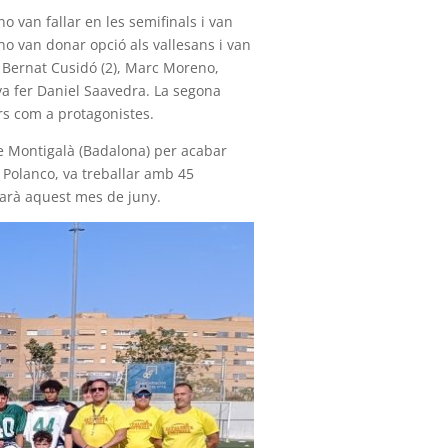
no van fallar en les semifinals i van
 no van donar opció als vallesans i van
, Bernat Cusidó (2), Marc Moreno,
va fer Daniel Saavedra. La segona
ers com a protagonistes.
e Montigalà (Badalona) per acabar
 Polanco, va treballar amb 45
brarà aquest mes de juny.