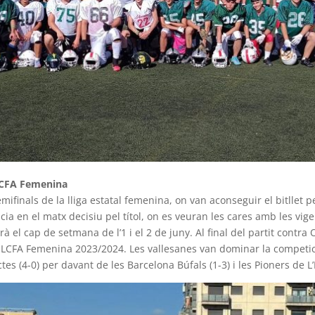
 LCFA Femenina
ifinals de la lliga estatal femenina, on van aconseguir el bitllet pe
cia en el matx decisiu pel títol, on es veuran les cares amb les vi
à el cap de setmana de l’1 i el 2 de juny. Al final del partit contr
a LCFA Femenina 2023/2024. Les vallesanes van dominar la competic
ictes (4-0) per davant de les Barcelona Búfals (1-3) i les Pioners de L’