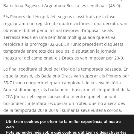
Barcelona Pagesos i Argentona Bocs a les semifinals (43-0).
Els Pioners de L’Hospitalet, segons classificats de la fase
regular amb un registre de quatre victòries i una derrota, van
obtenir el bitllet per a la final després d’imposar-se als
Terrassa Reds en una semifinal molt igualada que es va
resoldre a la pròrroga (32-26). En l’únic precedent d’aquesta
temporada entre tots dos equips, disputat en la jornada
inaugural del campionat, els Dracs es van imposar per 20-0.
La final reeditarà el duel pel títol de la temporada passada. En
aquella ocasió, els Badalona Dracs van superar els Pioners per
35-7 i van conquerir el quart campionat de la seva història.
Aquest diumenge, els badalonins buscaran el cinquè títol de la
LCFA Júnior i el segon consecutiu, mentre que el conjunt
hospitalenc intentarà recuperar un trofeu que no aixeca des
de la temporada 2018-2019 i sumar la seva vuitena corona,
una xifra que ampliaria el seu lideratge al palmarès de la
Utilitzem cookies per oferir-te la millor experiència al nostre
competició.
web.
Pots aprendre més sobre què cookies utilitzem o desactivar-les