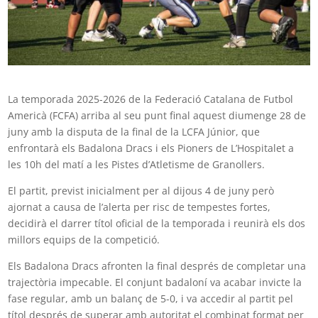
La temporada 2025-2026 de la Federació Catalana de Futbol
Americà (FCFA) arriba al seu punt final aquest diumenge 28 de
juny amb la disputa de la final de la LCFA Júnior, que
enfrontarà els Badalona Dracs i els Pioners de L’Hospitalet a
les 10h del matí a les Pistes d’Atletisme de Granollers.
El partit, previst inicialment per al dijous 4 de juny però
ajornat a causa de l’alerta per risc de tempestes fortes,
decidirà el darrer títol oficial de la temporada i reunirà els dos
millors equips de la competició.
Els Badalona Dracs afronten la final després de completar una
trajectòria impecable. El conjunt badaloní va acabar invicte la
fase regular, amb un balanç de 5-0, i va accedir al partit pel
títol després de superar amb autoritat el combinat format per