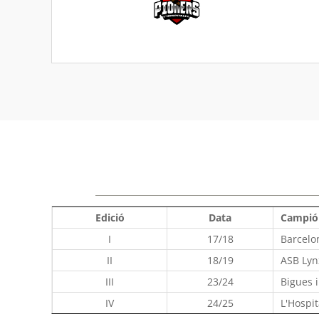
Edició
Data
Campió
I
17/18
Barcelo
II
18/19
ASB Lynx
III
23/24
Bigues i
IV
24/25
L'Hospit