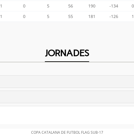
1
0
5
56
190
-134
0
1
0
5
55
181
-126
1
JORNADES
COPA CATALANA DE FUTBOL FLAG SUB-17