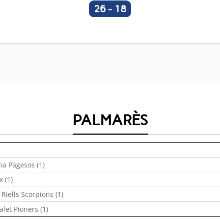
26
-
18
PALMARÈS
na Pagesos (1)
 (1)
 Riells Scorpions (1)
alet Pioners (1)