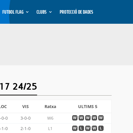
FUTBOL FLAG
CLUBS
PROTECCIÓ DE DADES
17 24/25
LOC
VIS
Ratxa
ULTIMS 5
-0-0
3-0-0
W6
W
W
W
W
W
-1-0
2-1-0
L1
W
L
W
W
L