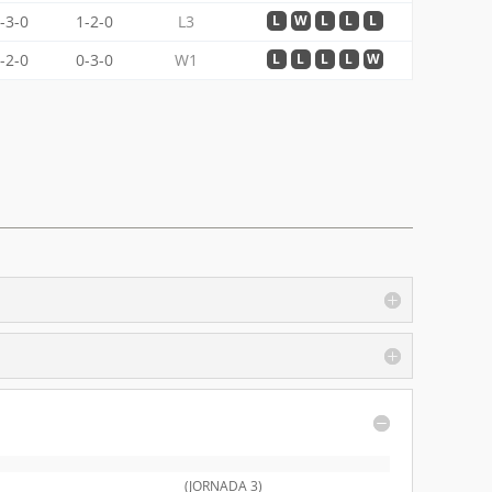
-3-0
1-2-0
L3
L
W
L
L
L
-2-0
0-3-0
W1
L
L
L
L
W
(JORNADA 3)