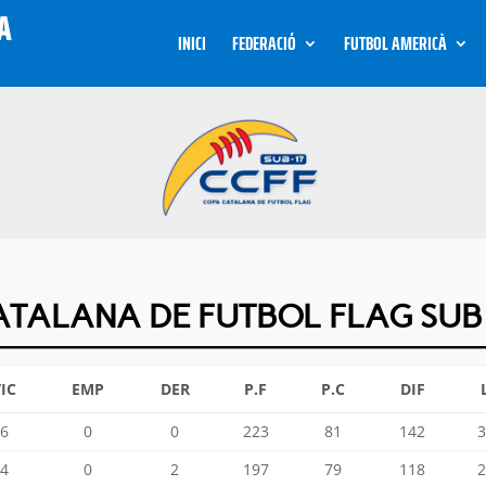
INICI
FEDERACIÓ
FUTBOL AMERICÀ
TALANA DE FUTBOL FLAG SUB
IC
EMP
DER
P.F
P.C
DIF
6
0
0
223
81
142
3
4
0
2
197
79
118
2