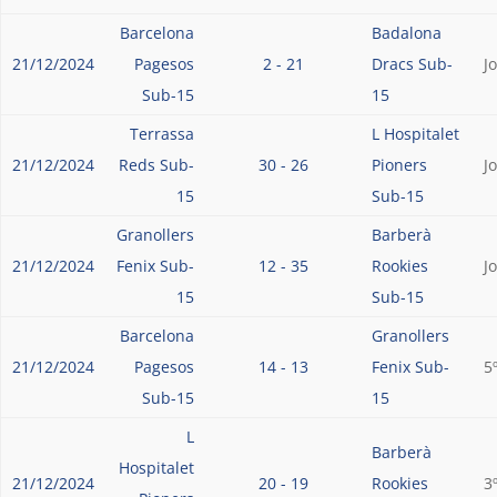
Barcelona
Badalona
21/12/2024
Pagesos
2 - 21
Dracs Sub-
J
Sub-15
15
Terrassa
L Hospitalet
21/12/2024
Reds Sub-
30 - 26
Pioners
J
15
Sub-15
Granollers
Barberà
21/12/2024
Fenix Sub-
12 - 35
Rookies
J
15
Sub-15
Barcelona
Granollers
21/12/2024
Pagesos
14 - 13
Fenix Sub-
5
Sub-15
15
L
Barberà
Hospitalet
21/12/2024
20 - 19
Rookies
3