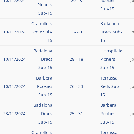
10/11/2024
20 - 8
Rookies
J
Pioners
Sub-15
Sub-15
Granollers
Badalona
10/11/2024
Fenix Sub-
0 - 40
Dracs Sub-
J
15
15
Badalona
L Hospitalet
10/11/2024
Dracs
28 - 18
Pioners
J
Sub-15
Sub-15
Barberà
Terrassa
10/11/2024
Rookies
26 - 33
Reds Sub-
J
Sub-15
15
Badalona
Barberà
23/11/2024
Dracs
25 - 31
Rookies
J
Sub-15
Sub-15
Granollers
Terrassa