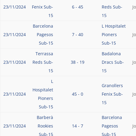
23/11/2024
Fenix Sub-
6 - 45
Reds Sub-
J
15
15
Barcelona
L Hospitalet
23/11/2024
Pagesos
7 - 40
Pioners
J
Sub-15
Sub-15
Terrassa
Badalona
23/11/2024
Reds Sub-
38 - 19
Dracs Sub-
J
15
15
L
Granollers
Hospitalet
23/11/2024
45 - 0
Fenix Sub-
J
Pioners
15
Sub-15
Barberà
Barcelona
23/11/2024
Rookies
14 - 7
Pagesos
J
Sub-15
Sub-15