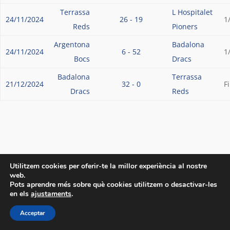
Terrassa
L Hospitalet
24/11/2024
26 - 19
1
Reds
Pioners
Argentona
Badalona
24/11/2024
6 - 52
1
Bocs
Dracs
Badalona
Terrassa
21/12/2024
32 - 0
F
Dracs
Reds
Utilitzem cookies per oferir-te la millor experiència al nostre
web.
Pots aprendre més sobre què cookies utilitzem o desactivar-les
en els
ajustaments
.
Acceptar