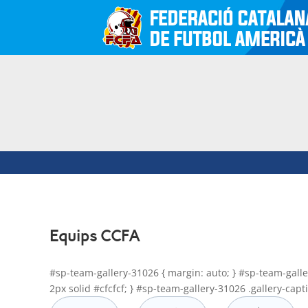
Equips CCFA
#sp-team-gallery-31026 { margin: auto; } #sp-team-gallery
2px solid #cfcfcf; } #sp-team-gallery-31026 .gallery-capt