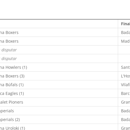
ó
Fina
na Boxers
Bada
na Boxers
Mad
 disputar
 disputar
na Howlers (1)
Sant
na Boxers (3)
L'Ho
na Búfals (1)
Vila
ca Eagles (1)
Barc
talet Pioners
Gran
perials
Bada
perials (2)
Bada
na Uroloki (1)
Gran