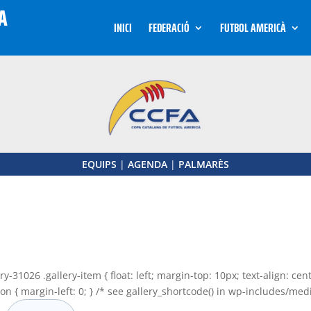
INICI
FEDERACIÓ
FUTBOL AMERICÀ
EQUIPS
|
AGENDA
|
PALMARÈS
-31026 .gallery-item { float: left; margin-top: 10px; text-align: ce
ion { margin-left: 0; } /* see gallery_shortcode() in wp-includes/med