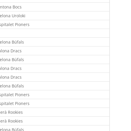
ntona Bocs
elona Uroloki
spitalet Pioners
elona Búfals
lona Dracs
elona Búfals
lona Dracs
lona Dracs
elona Búfals
spitalet Pioners
spitalet Pioners
erà Rookies
erà Rookies
elona Búfals