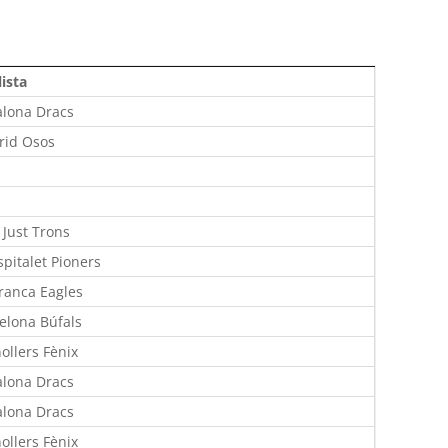
lista
lona Dracs
rid Osos
 Just Trons
spitalet Pioners
franca Eagles
elona Búfals
ollers Fènix
lona Dracs
lona Dracs
ollers Fènix