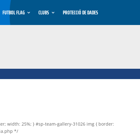
FUTBOL FLAG
CLUBS
PROTECCIÓ DE DADES
nter; width: 25%; } #sp-team-gallery-31026 img { border:
ia.php */