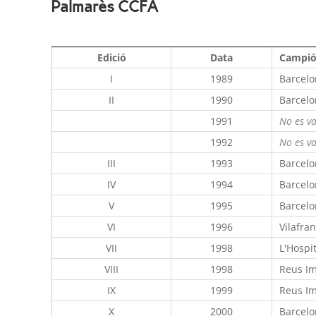
Palmarès CCFA
Edició
Data
Campi
I
1989
Barcelo
II
1990
Barcelo
1991
No es va
1992
No es va
III
1993
Barcelo
IV
1994
Barcelo
V
1995
Barcelo
VI
1996
Vilafran
VII
1998
L'Hospi
VIII
1998
Reus Im
IX
1999
Reus Im
X
2000
Barcelo