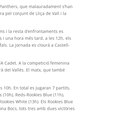
els Panthers, que malauradament s’han
a pel conjunt de Lliça de Vall i la
oms i la resta d’enfrontaments es
 i una hora més tard, a les 12h, els
ls. La jornada es clourà a Castell-
FA Cadet. A la competició femenina
rà del Vallès. El matx, que també
s 10h. En total es jugaran 7 partits,
 (10h), Reds-Rookies Blue (11h),
Rookies White (13h). Els Rookies Blue
tona Bocs, tots tres amb dues victòries