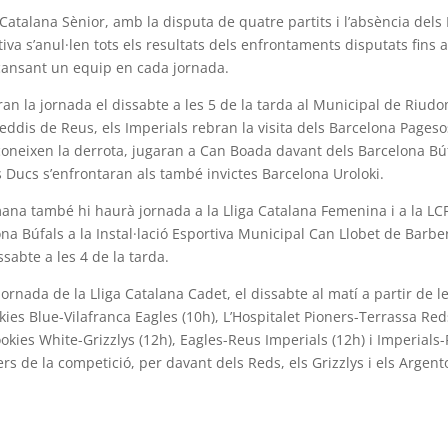
a Catalana Sènior, amb la disputa de quatre partits i l’absència d
va s’anul·len tots els resultats dels enfrontaments disputats fins ar
cansant un equip en cada jornada.
ran la jornada el dissabte a les 5 de la tarda al Municipal de Riud
ddis de Reus, els Imperials rebran la visita dels Barcelona Pagesos
neixen la derrota, jugaran a Can Boada davant dels Barcelona Búfa
ls Ducs s’enfrontaran als també invictes Barcelona Uroloki.
ana també hi haurà jornada a la Lliga Catalana Femenina i a la LC
na Búfals a la Instal·lació Esportiva Municipal Can Llobet de Barbe
ssabte a les 4 de la tarda.
ornada de la Lliga Catalana Cadet, el dissabte al matí a partir de le
s Blue-Vilafranca Eagles (10h), L’Hospitalet Pioners-Terrassa Reds
okies White-Grizzlys (12h), Eagles-Reus Imperials (12h) i Imperials-
ders de la competició, per davant dels Reds, els Grizzlys i els Argen