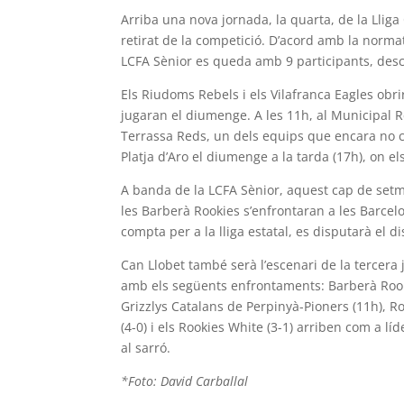
Arriba una nova jornada, la quarta, de la Llig
retirat de la competició. D’acord amb la normati
LCFA Sènior es queda amb 9 participants, des
Els Riudoms Rebels i els Vilafranca Eagles obri
jugaran el diumenge. A les 11h, al Municipal Re
Terrassa Reds, un dels equips que encara no co
Platja d’Aro el diumenge a la tarda (17h), on e
A banda de la LCFA Sènior, aquest cap de setm
les Barberà Rookies s’enfrontaran a les Barcelo
compta per a la lliga estatal, es disputarà el di
Can Llobet també serà l’escenari de la tercera j
amb els següents enfrontaments: Barberà Rookie
Grizzlys Catalans de Perpinyà-Pioners (11h), Ro
(4-0) i els Rookies White (3-1) arriben com a lí
al sarró.
*Foto: David Carballal