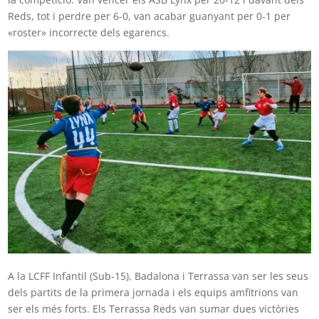
Reds, tot i perdre per 6-0, van acabar guanyant per 0-1 per
«roster» incorrecte dels egarencs.
A la LCFF Infantil (Sub-15), Badalona i Terrassa van ser les seus
dels partits de la primera jornada i els equips amfitrions van
ser els més forts. Els Terrassa Reds van sumar dues victòries