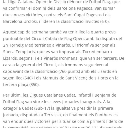
la Lliga Catalana Open de Divisió d’Honor de Futbol Flag, que
va confirmar el domini dels Barcelona Pagesos. Van sumar
dues noves victòries, contra els Sant Cugat Pagesos i els
Barcelona Uroloki, i lideren la classificació invictes (6-0).
Aquest cap de setmana també va tenir lloc la quarta prova
puntuable del Circuit Català de Flag Open, amb la disputa del
2n Torneig Mediterráneo a Vinaròs. El triomf va ser per als
Sueca Templaris, que es van imposar als Torredembarra
Lizards, segons, i els Vinaròs Ironmans, que van ser tercers. De
cara a la general del Circuit, els Ironmans segueixen al
capdavant de la classificació (760 punts) amb els Lizards en
segon lloc (540) i els Mamuts de Sant Vicenç dels Horts en la
tercera plaça (350).
Per últim, les Lligues Catalanes Cadet, Infantil i Benjamí de
Futbol Flag van viure les seves jornades inaugurals. A la
categoria Cadet (Sub-17) la igualtat va presidir la primera
jornada, disputada a Terrassa, on finalment els Panthers es
van endur dues victòries per situar-se com a primers líders de
la competició. Van vèncer els ASB Lynx per 20-12 i davant dels