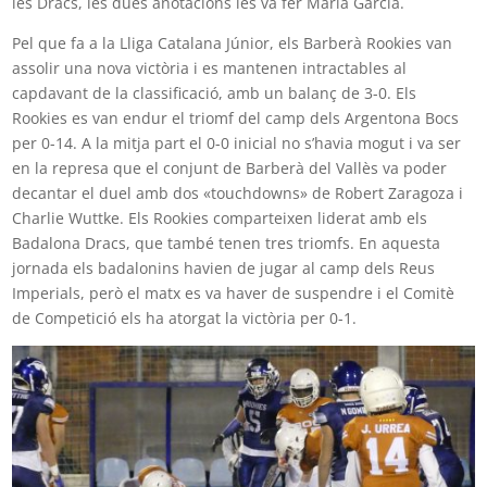
les Dracs, les dues anotacions les va fer Maria García.
Pel que fa a la Lliga Catalana Júnior, els Barberà Rookies van
assolir una nova victòria i es mantenen intractables al
capdavant de la classificació, amb un balanç de 3-0. Els
Rookies es van endur el triomf del camp dels Argentona Bocs
per 0-14. A la mitja part el 0-0 inicial no s’havia mogut i va ser
en la represa que el conjunt de Barberà del Vallès va poder
decantar el duel amb dos «touchdowns» de Robert Zaragoza i
Charlie Wuttke. Els Rookies comparteixen liderat amb els
Badalona Dracs, que també tenen tres triomfs. En aquesta
jornada els badalonins havien de jugar al camp dels Reus
Imperials, però el matx es va haver de suspendre i el Comitè
de Competició els ha atorgat la victòria per 0-1.