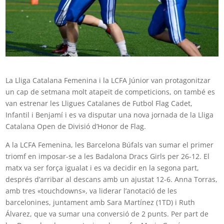
La Lliga Catalana Femenina i la LCFA Júnior van protagonitzar
un cap de setmana molt atapeït de competicions, on també es
van estrenar les Lligues Catalanes de Futbol Flag Cadet,
Infantil i Benjamí i es va disputar una nova jornada de la Lliga
Catalana Open de Divisió d’Honor de Flag.
A la LCFA Femenina, les Barcelona Búfals van sumar el primer
triomf en imposar-se a les Badalona Dracs Girls per 26-12. El
matx va ser força igualat i es va decidir en la segona part,
després d’arribar al descans amb un ajustat 12-6. Anna Torras,
amb tres «touchdowns», va liderar l’anotació de les
barcelonines, juntament amb Sara Martínez (1TD) i Ruth
Álvarez, que va sumar una conversió de 2 punts. Per part de