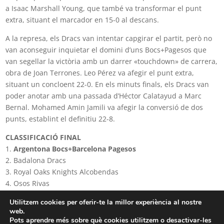
a Isaac Marshall Young, que també va transformar el punt
extra, situant el marcador en 15-0 al descans.
A la represa, els Dracs van intentar capgirar el partit, però no
van aconseguir inquietar el domini d’uns Bocs+Pagesos que
van segellar la victòria amb un darrer «touchdown» de carrera,
obra de Joan Terrones. Leo Pérez va afegir el punt extra,
situant un concloent 22-0. En els minuts finals, els Dracs van
poder anotar amb una passada d’Héctor Calatayud a Marc
Bernal. Mohamed Amin Jamili va afegir la conversió de dos
punts, establint el definitiu 22-8.
CLASSIFICACIÓ FINAL
1.
Argentona Bocs+Barcelona Pagesos
2. Badalona Dracs
3. Royal Oaks Knights Alcobendas
4. Osos Rivas
5. L’Hospitalet Pioners-Granollers Fènix
Utilitzem cookies per oferir-te la millor experiència al nostre
6. Mallorca Voltors
web.
Pots aprendre més sobre què cookies utilitzem o desactivar-les