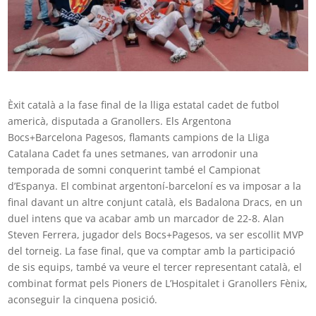
Èxit català a la fase final de la lliga estatal cadet de futbol
americà, disputada a Granollers. Els Argentona
Bocs+Barcelona Pagesos, flamants campions de la Lliga
Catalana Cadet fa unes setmanes, van arrodonir una
temporada de somni conquerint també el Campionat
d’Espanya. El combinat argentoní-barceloní es va imposar a la
final davant un altre conjunt català, els Badalona Dracs, en un
duel intens que va acabar amb un marcador de 22-8. Alan
Steven Ferrera, jugador dels Bocs+Pagesos, va ser escollit MVP
del torneig. La fase final, que va comptar amb la participació
de sis equips, també va veure el tercer representant català, el
combinat format pels Pioners de L’Hospitalet i Granollers Fènix,
aconseguir la cinquena posició.