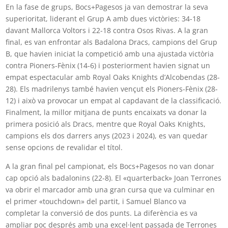
En la fase de grups, Bocs+Pagesos ja van demostrar la seva
superioritat, liderant el Grup A amb dues victòries: 34-18
davant Mallorca Voltors i 22-18 contra Osos Rivas. A la gran
final, es van enfrontar als Badalona Dracs, campions del Grup
B, que havien iniciat la competició amb una ajustada victòria
contra Pioners-Fènix (14-6) i posteriorment havien signat un
empat espectacular amb Royal Oaks Knights d’Alcobendas (28-
28). Els madrilenys també havien vençut els Pioners-Fènix (28-
12) i això va provocar un empat al capdavant de la classificació.
Finalment, la millor mitjana de punts encaixats va donar la
primera posició als Dracs, mentre que Royal Oaks Knights,
campions els dos darrers anys (2023 i 2024), es van quedar
sense opcions de revalidar el títol.
A la gran final pel campionat, els Bocs+Pagesos no van donar
cap opció als badalonins (22-8). El «quarterback» Joan Terrones
va obrir el marcador amb una gran cursa que va culminar en
el primer «touchdown» del partit, i Samuel Blanco va
completar la conversió de dos punts. La diferència es va
ampliar poc després amb una excel·lent passada de Terrones