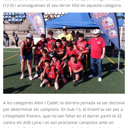
(12-0) i aconsegueixen el seu tercer títol en aquesta categoria.
A les categories Aleví i Cadet, la darrera jornada va ser decisiva
per determinar els campions. En Sub-13, el triomf va ser per a
L’Hospitalet Pioners, que no van fallar en el darrer partit (6-32
contra els ASB Lynx) i es van proclamar campions amb un