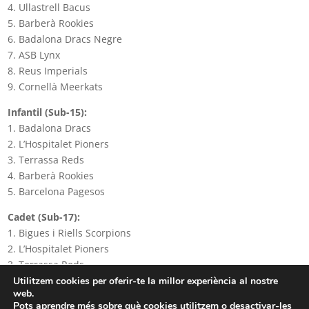
4. Ullastrell Bacus
5. Barberà Rookies
6. Badalona Dracs Negre
7. ASB Lynx
8. Reus Imperials
9. Cornellà Meerkats
Infantil (Sub-15):
1. Badalona Dracs
2. L’Hospitalet Pioners
3. Terrassa Reds
4. Barberà Rookies
5. Barcelona Pagesos
Cadet (Sub-17):
1. Bigues i Riells Scorpions
2. L’Hospitalet Pioners
3. Terrassa Reds
4. ASB Lynx
Utilitzem cookies per oferir-te la millor experiència al nostre
web.
5. Vallès Fènix
Pots aprendre més sobre què cookies utilitzem o desactivar-les