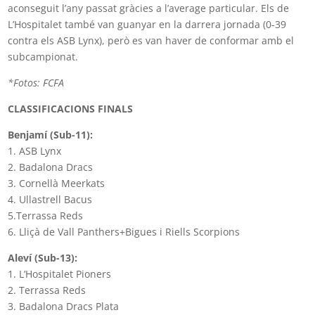
aconseguit l’any passat gràcies a l’average particular. Els de
L’Hospitalet també van guanyar en la darrera jornada (0-39
contra els ASB Lynx), però es van haver de conformar amb el
subcampionat.
*Fotos: FCFA
CLASSIFICACIONS FINALS
Benjamí (Sub-11):
1. ASB Lynx
2. Badalona Dracs
3. Cornellà Meerkats
4. Ullastrell Bacus
5.Terrassa Reds
6. Lliçà de Vall Panthers+Bigues i Riells Scorpions
Aleví (Sub-13):
1. L’Hospitalet Pioners
2. Terrassa Reds
3. Badalona Dracs Plata