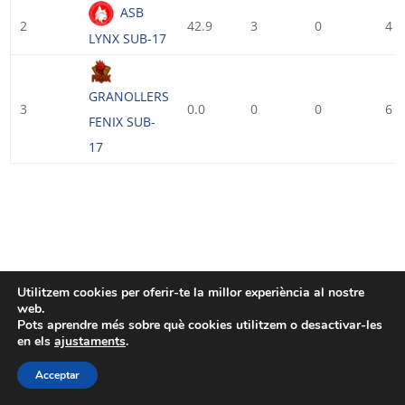
ASB
2
42.9
3
0
4
LYNX SUB-17
GRANOLLERS
3
0.0
0
0
6
FENIX SUB-
17
Utilitzem cookies per oferir-te la millor experiència al nostre
web.
Pots aprendre més sobre què cookies utilitzem o desactivar-les
en els
ajustaments
.
Acceptar