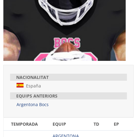
NACIONALITAT
España
EQUIPS ANTERIORS
Argentona Bocs
TEMPORADA
EQUIP
TD
EP
E
ARGENTONA