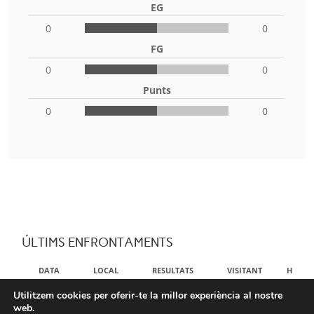
EG
0
0
FG
0
0
Punts
0
0
ÚLTIMS ENFRONTAMENTS
DATA
LOCAL
RESULTATS
VISITANT
HORA
Utilitzem cookies per oferir-te la millor experiència al nostre
NO DATA AVAILABLE IN TABLE
web.