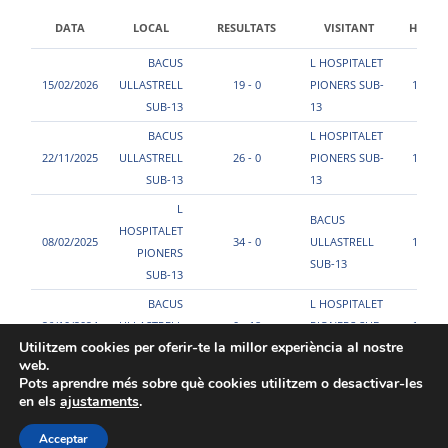
DATA
LOCAL
RESULTATS
VISITANT
HORA
BACUS
L HOSPITALET
15/02/2026
ULLASTRELL
19 - 0
PIONERS SUB-
13:00
SUB-13
13
BACUS
L HOSPITALET
22/11/2025
ULLASTRELL
26 - 0
PIONERS SUB-
14:30
SUB-13
13
L
BACUS
HOSPITALET
08/02/2025
34 - 0
ULLASTRELL
16:30
PIONERS
SUB-13
SUB-13
BACUS
L HOSPITALET
26/10/2024
ULLASTRELL
0 - 18
PIONERS SUB-
16:50
Utilitzem cookies per oferir-te la millor experiència al nostre
SUB-13
13
web.
Pots aprendre més sobre què cookies utilitzem o desactivar-les
en els
ajustaments
.
Acceptar