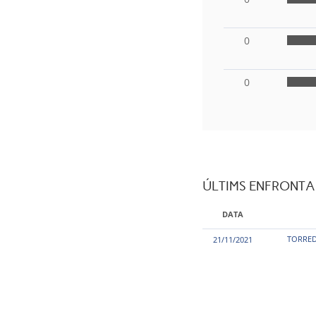
0
0
ÚLTIMS ENFRONT
DATA
TORRED
21/11/2021