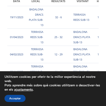
DATA
LOCAL
RESULTATS
VISITANT
HORA
BADALONA
DRACS
TERRASSA
19/11/2023
32 - 6
17:20
PLATA SUB-
REDS SUB-13
13
TERRASSA
BADALONA
01/04/2023
REDS SUB-
25 - 32
DRACS PLATA
14:10
13
SUB-13
TERRASSA
BADALONA
04/02/2023
REDS SUB-
12 - 29
DRACS PLATA
16:25
13
SUB-13
TERRASSA
BADALONA
05/11/2022
REDS SUB-
44 - 46
DRACS PLATA
11:25
Utilitzem cookies per oferir-te la millor experiència al nostre
13
SUB-13
web.
Pots aprendre més sobre què cookies utilitzem o desactivar-les
en els
ajustaments
.
Acceptar