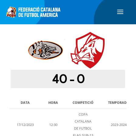
40
-
0
DATA
HORA
COMPETICIÓ
TEMPORADA
COPA
CATALANA
17/12/2023
12:30
2023-2024
DE FUTBOL
FLAG SUB-13