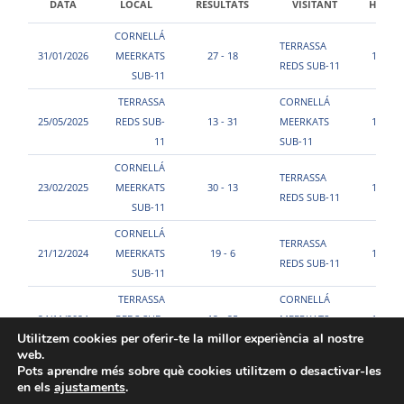
DATA
LOCAL
RESULTATS
VISITANT
HORA
CORNELLÁ
TERRASSA
31/01/2026
MEERKATS
27 - 18
10:30
REDS SUB-11
SUB-11
TERRASSA
CORNELLÁ
25/05/2025
REDS SUB-
13 - 31
MEERKATS
15:20
11
SUB-11
CORNELLÁ
TERRASSA
23/02/2025
MEERKATS
30 - 13
13:25
REDS SUB-11
SUB-11
CORNELLÁ
TERRASSA
21/12/2024
MEERKATS
19 - 6
15:00
REDS SUB-11
SUB-11
TERRASSA
CORNELLÁ
24/11/2024
REDS SUB-
12 - 25
MEERKATS
10:50
Utilitzem cookies per oferir-te la millor experiència al nostre
11
SUB-11
web.
Pots aprendre més sobre què cookies utilitzem o desactivar-les
en els
ajustaments
.