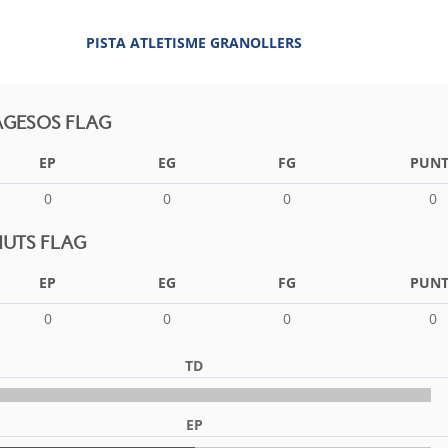
PISTA ATLETISME GRANOLLERS
AGESOS FLAG
EP
EG
FG
PUNT
0
0
0
0
UTS FLAG
EP
EG
FG
PUNT
0
0
0
0
TD
EP