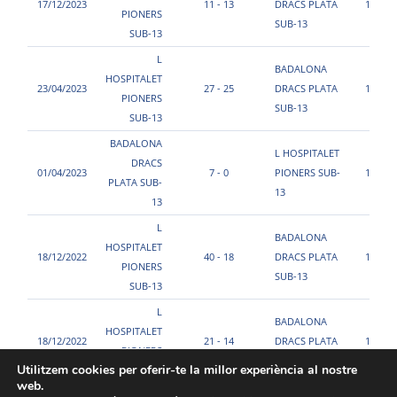
17/12/2023
11 - 13
DRACS PLATA
11:40
PIONERS
SUB-13
SUB-13
L
BADALONA
HOSPITALET
23/04/2023
27 - 25
DRACS PLATA
12:45
PIONERS
SUB-13
SUB-13
BADALONA
L HOSPITALET
DRACS
01/04/2023
7 - 0
PIONERS SUB-
11:40
PLATA SUB-
13
13
L
BADALONA
HOSPITALET
18/12/2022
40 - 18
DRACS PLATA
11:00
PIONERS
SUB-13
SUB-13
L
BADALONA
HOSPITALET
18/12/2022
21 - 14
DRACS PLATA
10:00
PIONERS
SUB-13
Utilitzem cookies per oferir-te la millor experiència al nostre
SUB-13
web.