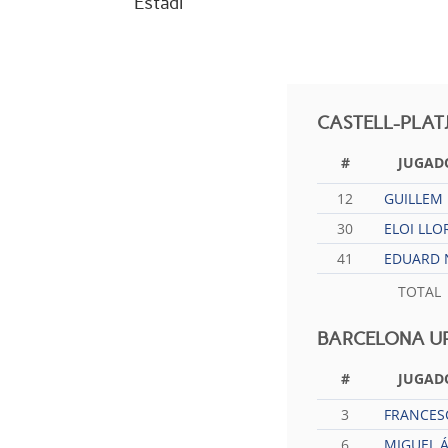
Estadi
CASTELL-PLAT
#
JUGAD
12
GUILLEM 
30
ELOI LLO
41
EDUARD 
TOTAL
BARCELONA U
#
JUGAD
3
FRANCES
6
MIGUEL 