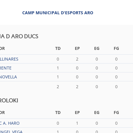
CAMP MUNICIPAL D'ESPORTS ARO
JA D ARO DUCS
OR
TD
EP
EG
FG
LLINARES
0
2
0
0
RENTE
1
0
0
0
NOVELLA
1
0
0
0
2
2
0
0
ROLOKI
OR
TD
EP
EG
FG
C A. HARO
0
1
0
0
ÁNGEL VEGA
1
0
0
0