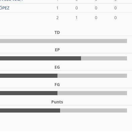
ÓPEZ
1
0
0
0
2
1
0
0
TD
EP
EG
FG
Punts