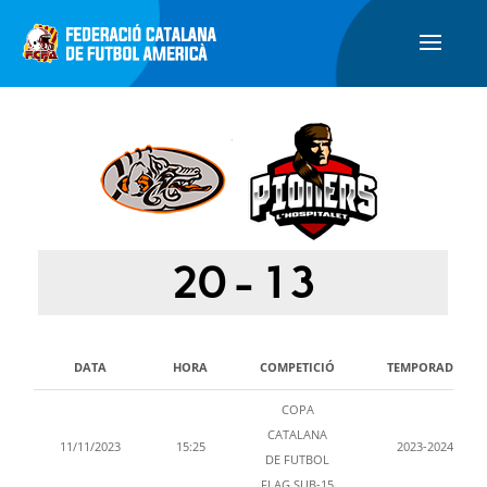
20
-
13
DATA
HORA
COMPETICIÓ
TEMPORADA
COPA
CATALANA
11/11/2023
15:25
2023-2024
DE FUTBOL
FLAG SUB-15