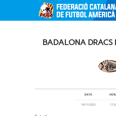
BADALONA DRACS N
DATA
HOR
19/11/2023
17:2