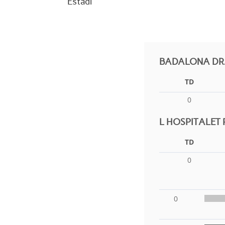
Estadi
BADALONA DRA
TD
0
L HOSPITALET 
TD
0
0