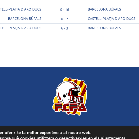
TELL-PLATJA D ARO DUCS
BARCELONA BÚFALS
0 - 16
BARCELONA BÚFALS
CASTELL-PLATJA D ARO DUCS
0 - 7
TELL-PLATJA D ARO DUCS
BARCELONA BÚFALS
6 - 3
r oferir-te la millor experiència al nostre web.
 Tots els drets reservats. Dissenyat per Rafael Gómez.
obre què cookies utilitzem o desactivar-les en els
ajustaments
.