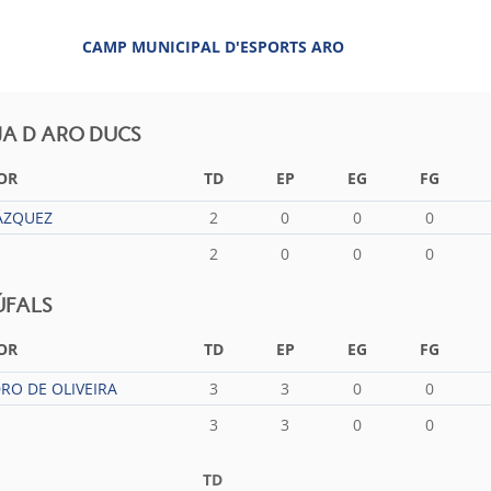
CAMP MUNICIPAL D'ESPORTS ARO
JA D ARO DUCS
OR
TD
EP
EG
FG
ÁZQUEZ
2
0
0
0
2
0
0
0
ÚFALS
OR
TD
EP
EG
FG
RO DE OLIVEIRA
3
3
0
0
3
3
0
0
TD