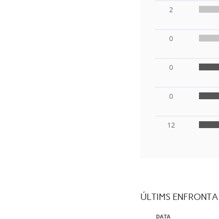
2
0
0
0
12
ÚLTIMS ENFRONT
DATA