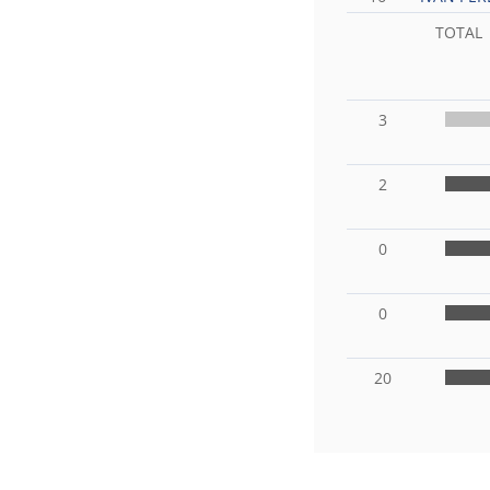
TOTAL
3
2
0
0
20