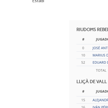
Estadi
RIUDOMS REBE
#
JUGAD
0
JOSÉ AN
10
MARIUS D.
52
EDUARD 
TOTAL
LLIÇÀ DE VALL
#
JUGAD
15
ALEJAND
16
IVÁN PÉR