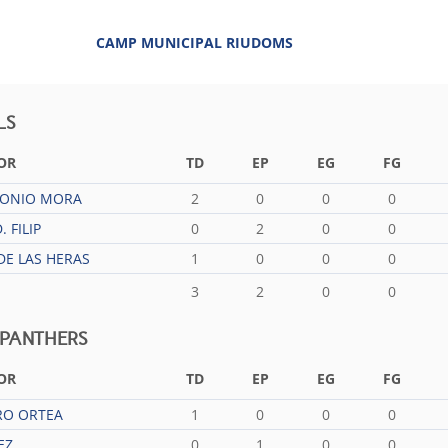
CAMP MUNICIPAL RIUDOMS
LS
OR
TD
EP
EG
FG
TONIO MORA
2
0
0
0
 FILIP
0
2
0
0
DE LAS HERAS
1
0
0
0
3
2
0
0
 PANTHERS
OR
TD
EP
EG
FG
RO ORTEA
1
0
0
0
EZ
0
1
0
0