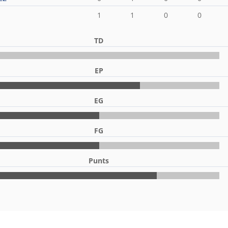
1
1
0
0
TD
EP
EG
FG
Punts