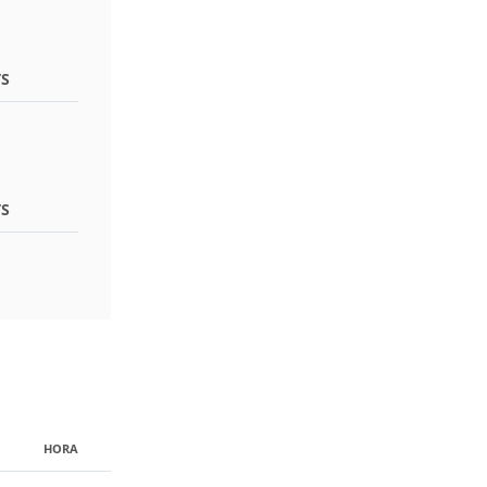
S
S
HORA