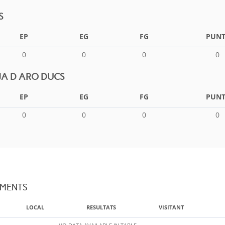
S
EP
EG
FG
PUNT
0
0
0
0
JA D ARO DUCS
EP
EG
FG
PUNT
0
0
0
0
AMENTS
LOCAL
RESULTATS
VISITANT