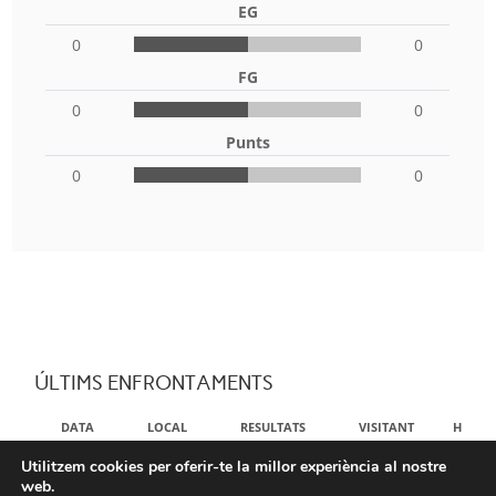
EG
0
0
FG
0
0
Punts
0
0
ÚLTIMS ENFRONTAMENTS
DATA
LOCAL
RESULTATS
VISITANT
HORA
Utilitzem cookies per oferir-te la millor experiència al nostre
NO DATA AVAILABLE IN TABLE
web.