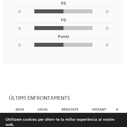
EG
0
0
FG
0
0
Punts
0
0
ÚLTIMS ENFRONTAMENTS
DATA
LOCAL
RESULTATS
VISITANT
HORA
Utilitzem cookies per oferir-te la millor experiència al nostre
NO DATA AVAILABLE IN TABLE
web.