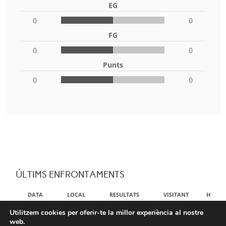
EG
0
0
FG
0
0
Punts
0
0
ÚLTIMS ENFRONTAMENTS
DATA
LOCAL
RESULTATS
VISITANT
HORA
Utilitzem cookies per oferir-te la millor experiència al nostre
NO DATA AVAILABLE IN TABLE
web.