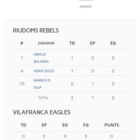
SENIOR
RIUDOMS REBELS
#
TD
EP
EG
FG
JUGADOR
AIRALD
1
1
0
0
0
BALANYA
4
1
0
0
0
ADRIÀ SOLÍS
MARIUS D.
10
0
1
0
0
FILIP
2
1
0
0
TOTAL
VILAFRANCA EAGLES
TD
EP
EG
FG
PUNTS
0
0
0
0
0