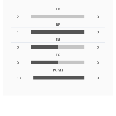
TD
2
0
EP
1
0
EG
0
0
FG
0
0
Punts
13
0