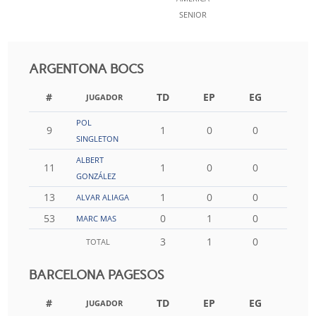
SENIOR
ARGENTONA BOCS
#
TD
EP
EG
FG
JUGADOR
POL
9
1
0
0
0
SINGLETON
ALBERT
11
1
0
0
0
GONZÁLEZ
13
1
0
0
0
ALVAR ALIAGA
53
0
1
0
0
MARC MAS
3
1
0
0
TOTAL
BARCELONA PAGESOS
#
TD
EP
EG
FG
JUGADOR