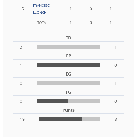
FRANCESC
15
1
0
1
0
LLONCH
1
0
1
0
TOTAL
TD
3
1
EP
1
0
EG
0
1
FG
0
0
Punts
19
8