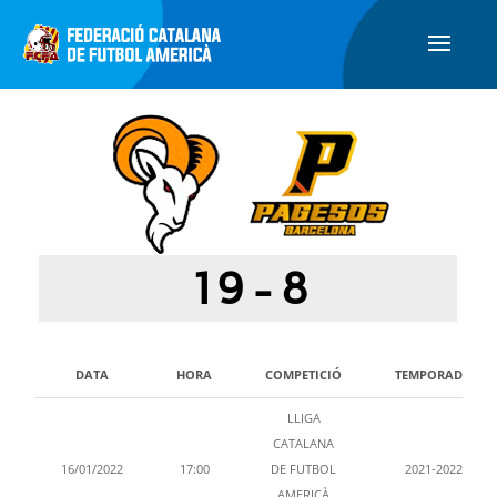
19
-
8
DATA
HORA
COMPETICIÓ
TEMPORADA
LLIGA
CATALANA
16/01/2022
17:00
DE FUTBOL
2021-2022
AMERICÀ