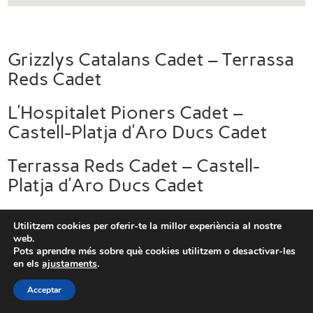
Grizzlys Catalans Cadet – Terrassa
Reds Cadet
L’Hospitalet Pioners Cadet –
Castell-Platja d’Aro Ducs Cadet
Terrassa Reds Cadet – Castell-
Platja d’Aro Ducs Cadet
L’Hospitalet Pioners Cadet –
Utilitzem cookies per oferir-te la millor experiència al nostre
Grizzlys Catalans Cadet
web.
Pots aprendre més sobre què cookies utilitzem o desactivar-les
en els
ajustaments
.
Acceptar