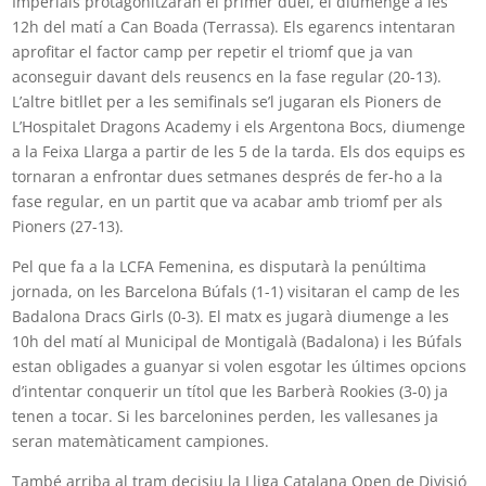
Imperials protagonitzaran el primer duel, el diumenge a les
12h del matí a Can Boada (Terrassa). Els egarencs intentaran
aprofitar el factor camp per repetir el triomf que ja van
aconseguir davant dels reusencs en la fase regular (20-13).
L’altre bitllet per a les semifinals se’l jugaran els Pioners de
L’Hospitalet Dragons Academy i els Argentona Bocs, diumenge
a la Feixa Llarga a partir de les 5 de la tarda. Els dos equips es
tornaran a enfrontar dues setmanes després de fer-ho a la
fase regular, en un partit que va acabar amb triomf per als
Pioners (27-13).
Pel que fa a la LCFA Femenina, es disputarà la penúltima
jornada, on les Barcelona Búfals (1-1) visitaran el camp de les
Badalona Dracs Girls (0-3). El matx es jugarà diumenge a les
10h del matí al Municipal de Montigalà (Badalona) i les Búfals
estan obligades a guanyar si volen esgotar les últimes opcions
d’intentar conquerir un títol que les Barberà Rookies (3-0) ja
tenen a tocar. Si les barcelonines perden, les vallesanes ja
seran matemàticament campiones.
També arriba al tram decisiu la Lliga Catalana Open de Divisió