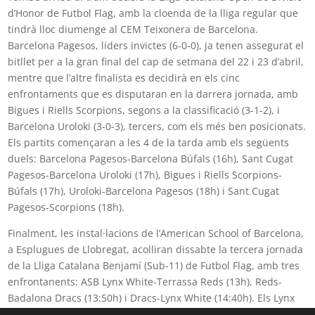
d’Honor de Futbol Flag, amb la cloenda de la lliga regular que
tindrà lloc diumenge al CEM Teixonera de Barcelona.
Barcelona Pagesos, líders invictes (6-0-0), ja tenen assegurat el
bitllet per a la gran final del cap de setmana del 22 i 23 d’abril,
mentre que l’altre finalista es decidirà en els cinc
enfrontaments que es disputaran en la darrera jornada, amb
Bigues i Riells Scorpions, segons a la classificació (3-1-2), i
Barcelona Uroloki (3-0-3), tercers, com els més ben posicionats.
Els partits començaran a les 4 de la tarda amb els següents
duels: Barcelona Pagesos-Barcelona Búfals (16h), Sant Cugat
Pagesos-Barcelona Uroloki (17h), Bigues i Riells Scorpions-
Búfals (17h), Uroloki-Barcelona Pagesos (18h) i Sant Cugat
Pagesos-Scorpions (18h).
Finalment, les instal·lacions de l’American School of Barcelona,
a Esplugues de Llobregat, acolliran dissabte la tercera jornada
de la Lliga Catalana Benjamí (Sub-11) de Futbol Flag, amb tres
enfrontanents: ASB Lynx White-Terrassa Reds (13h), Reds-
Badalona Dracs (13:50h) i Dracs-Lynx White (14:40h). Els Lynx
White lideren la classificació invictes (4-0) per davant dels