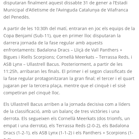
disputaran finalment aquest dissabte 31 de gener a l’Estadi
Municipal d’Atletisme de l’Avinguda Catalunya de Vilafranca
del Penedès.
A partir de les 10:30h del matí, entraran en joc els equips de la
Copa Benjamí (Sub-11), que en primer lloc disputaran la
darrera jornada de la fase regular amb aquests
enfrontaments: Badalona Dracs – Lliçà de Vall Panthers +
Bigues i Riells Scorpions; Cornellà Meerkats – Terrassa Reds, i
ASB Lynx – Ullastrell Bacus. Posteriorment, a partir de les
11:25h, arribaran les finals. El primer i el segon classificats de
la fase regular protagonitzaran la gran final; el tercer i el quart
jugaran per la tercera plaça, mentre que el cinquè i el sisè
competiran pel cinquè lloc.
Els Ullastrell Bacus arriben a la jornada decisiva com a líders
de la classificació, amb un balanç de tres victòries i una
derrota. Els segueixen els Cornellà Meerkats (dos triomfs, un
empat i una derrota), els Terrassa Reds (2-0-2), els Badalona
Dracs (1-2-1), els ASB Lynx (1-1-2) i els Panthers + Scorpions (1-