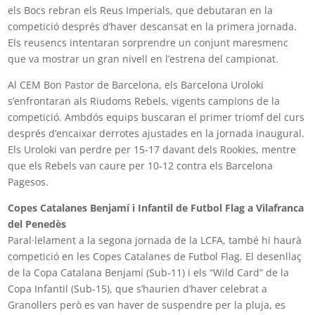
els Bocs rebran els Reus Imperials, que debutaran en la
competició després d’haver descansat en la primera jornada.
Els reusencs intentaran sorprendre un conjunt maresmenc
que va mostrar un gran nivell en l’estrena del campionat.
Al CEM Bon Pastor de Barcelona, els Barcelona Uroloki
s’enfrontaran als Riudoms Rebels, vigents campions de la
competició. Ambdós equips buscaran el primer triomf del curs
després d’encaixar derrotes ajustades en la jornada inaugural.
Els Uroloki van perdre per 15-17 davant dels Rookies, mentre
que els Rebels van caure per 10-12 contra els Barcelona
Pagesos.
Copes Catalanes Benjamí i Infantil de Futbol Flag a Vilafranca
del Penedès
Paral·lelament a la segona jornada de la LCFA, també hi haurà
competició en les Copes Catalanes de Futbol Flag. El desenllaç
de la Copa Catalana Benjamí (Sub-11) i els “Wild Card” de la
Copa Infantil (Sub-15), que s’haurien d’haver celebrat a
Granollers però es van haver de suspendre per la pluja, es